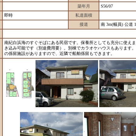
築年月
S56/07
即時
私道面積
接道
南 3m(幅員) 公道 
南紀白浜海のすぐそばにある民宿です。保養所としても充分に使えま
き込み可能です（別途費用要）。別棟でカラオケハウスもあります。
の係留施設がありますので、近隣で船舶係留もできます。