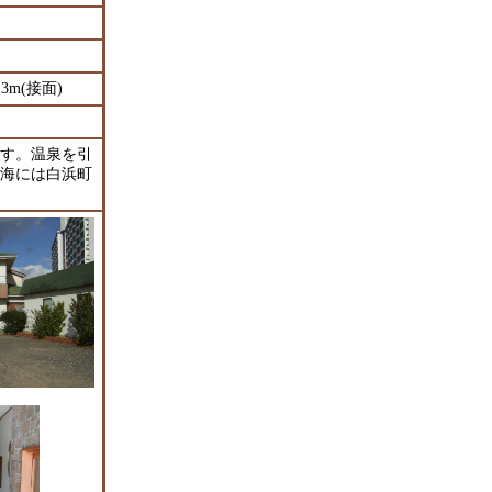
13m(接面)
す。温泉を引
海には白浜町