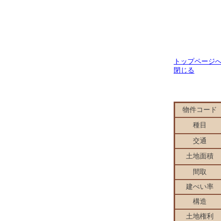
トップページ
閉じる
物件コード
種目
交通
土地面積
間取
建ぺい率
構造
土地権利