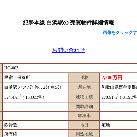
紀勢本線 白浜駅の 売買物件詳細情報
画像をクリックすると拡
へ
お問い合わせ
HO-003
2,200万円
民宿・保養所
価格
白浜駅 バス7分 停歩2分 車5分
所在地
和歌山県西牟婁郡
2
2
建物面積
524.47m
( 158.65坪 )
270.91m
( 81.95坪
間取詳細
容積率
鉄骨造
地目
宅地
所有権
用途地域